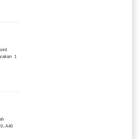
oint
garakan 1
ah
20, A40