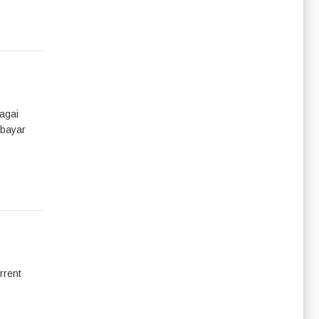
agai
mbayar
rrent