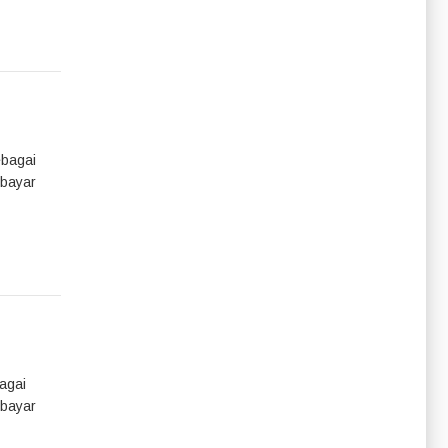
ebagai
mbayar
agai
mbayar