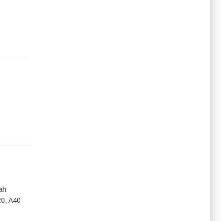
ah
20, A40