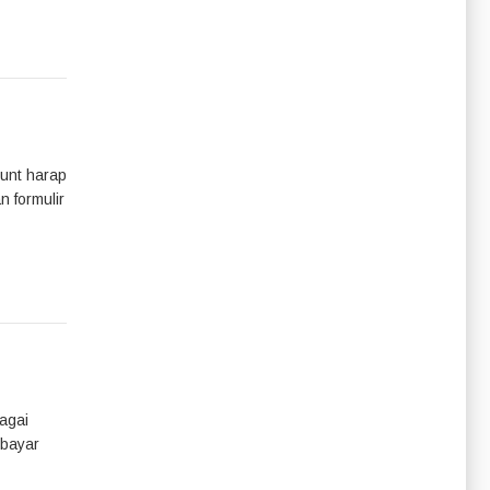
ount harap
n formulir
agai
mbayar