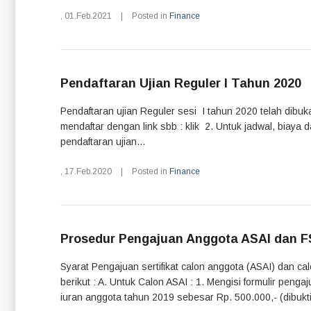
,
01.Feb.2021
|
Posted in
Finance
Pendaftaran Ujian Reguler I Tahun 2020
Pendaftaran ujian Reguler sesi I tahun 2020 telah dibu
mendaftar dengan link sbb : klik 2. Untuk jadwal, biaya dan
pendaftaran ujian...
,
17.Feb.2020
|
Posted in
Finance
Prosedur Pengajuan Anggota ASAI dan F
Syarat Pengajuan sertifikat calon anggota (ASAI) dan c
berikut : A. Untuk Calon ASAI : 1. Mengisi formulir pen
iuran anggota tahun 2019 sebesar Rp. 500.000,- (dibukti