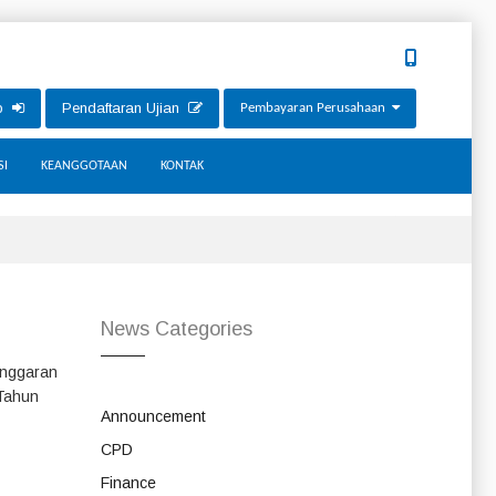
ip
Pendaftaran Ujian
Pembayaran Perusahaan
SI
KEANGGOTAAN
KONTAK
News Categories
Anggaran
 Tahun
Announcement
CPD
Finance