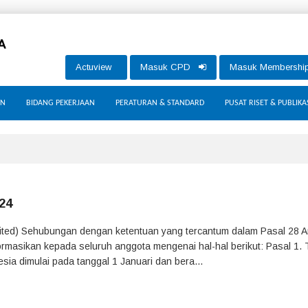
Actuview
Masuk CPD
Masuk Membersh
AN
BIDANG PEKERJAAN
PERATURAN & STANDARD
PUSAT RISET & PUBLIKA
24
ted) Sehubungan dengan ketentuan yang tercantum dalam Pasal 28 
ormasikan kepada seluruh anggota mengenai hal-hal berikut: Pasal 1.
ia dimulai pada tanggal 1 Januari dan bera...