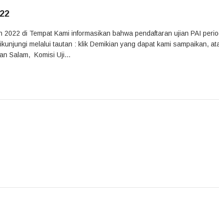
022
n 2022 di Tempat Kami informasikan bahwa pendaftaran ujian PAI perio
ikunjungi melalui tautan : klik Demikian yang dapat kami sampaikan, at
n Salam, Komisi Uji...
m