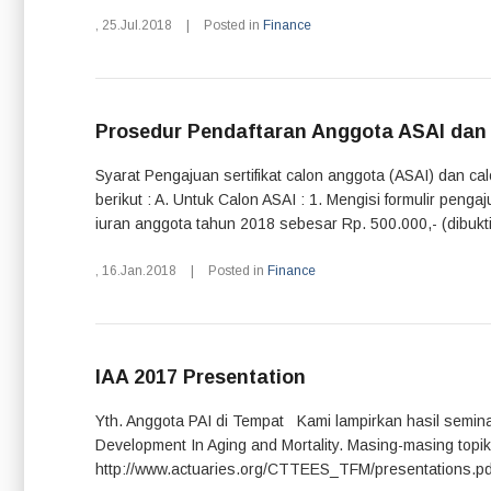
,
25.Jul.2018
|
Posted in
Finance
Prosedur Pendaftaran Anggota ASAI dan
Syarat Pengajuan sertifikat calon anggota (ASAI) dan c
berikut : A. Untuk Calon ASAI : 1. Mengisi formulir pen
iuran anggota tahun 2018 sebesar Rp. 500.000,- (dibuktik
,
16.Jan.2018
|
Posted in
Finance
IAA 2017 Presentation
Yth. Anggota PAI di Tempat Kami lampirkan hasil semin
Development In Aging and Mortality. Masing-masing topi
http://www.actuaries.org/CTTEES_TFM/presentations.pdf 