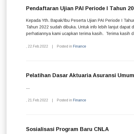
Pendaftaran Ujian PAI Periode I Tahun 2
Kepada Yth. Bapak/Ibu Peserta Ujian PAI Periode I Tahu
Tahun 2022 sudah dibuka. Untuk info lebih lanjut dapat d
perhatiannya kami ucapkan terima kasih. Terima kasih da
,
22.Feb.2022
|
Posted in
Finance
Pelatihan Dasar Aktuaria Asuransi Umu
...
,
21.Feb.2022
|
Posted in
Finance
Sosialisasi Program Baru CNLA