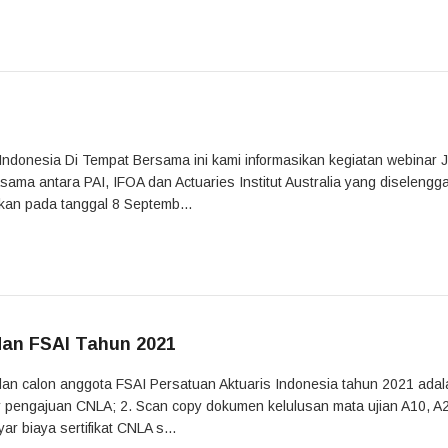
ndonesia Di Tempat Bersama ini kami informasikan kegiatan webinar J
sama antara PAI, IFOA dan Actuaries Institut Australia yang diseleng
akan pada tanggal 8 Septemb...
dan FSAI Tahun 2021
dan calon anggota FSAI Persatuan Aktuaris Indonesia tahun 2021 adal
lir pengajuan CNLA; 2. Scan copy dokumen kelulusan mata ujian A10, A
 biaya sertifikat CNLA s...