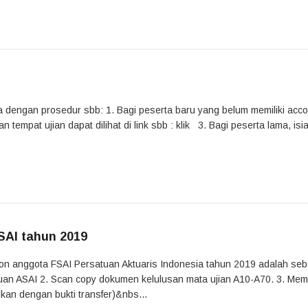
ka dengan prosedur sbb: 1. Bagi peserta baru yang belum memiliki acc
 tempat ujian dapat dilihat di link sbb : klik 3. Bagi peserta lama, isia
SAI tahun 2019
alon anggota FSAI Persatuan Aktuaris Indonesia tahun 2019 adalah seb
gajuan ASAI 2. Scan copy dokumen kelulusan mata ujian A10-A70. 3. Me
kan dengan bukti transfer)&nbs...