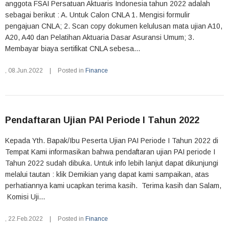
anggota FSAI Persatuan Aktuaris Indonesia tahun 2022 adalah
sebagai berikut : A. Untuk Calon CNLA 1. Mengisi formulir
pengajuan CNLA; 2. Scan copy dokumen kelulusan mata ujian A10,
A20, A40 dan Pelatihan Aktuaria Dasar Asuransi Umum; 3.
Membayar biaya sertifikat CNLA sebesa...
,
08.Jun.2022
|
Posted in
Finance
Pendaftaran Ujian PAI Periode I Tahun 2022
Kepada Yth. Bapak/Ibu Peserta Ujian PAI Periode I Tahun 2022 di
Tempat Kami informasikan bahwa pendaftaran ujian PAI periode I
Tahun 2022 sudah dibuka. Untuk info lebih lanjut dapat dikunjungi
melalui tautan : klik Demikian yang dapat kami sampaikan, atas
perhatiannya kami ucapkan terima kasih. Terima kasih dan Salam,
Komisi Uji...
,
22.Feb.2022
|
Posted in
Finance