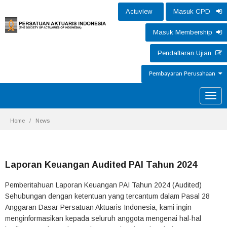
Actuview
Masuk CPD
Masuk Membership
Pendaftaran Ujian
Pembayaran Perusahaan
Toggle
naviga
Home
News
Laporan Keuangan Audited PAI Tahun 2024
Pemberitahuan Laporan Keuangan PAI Tahun 2024 (Audited)
Sehubungan dengan ketentuan yang tercantum dalam Pasal 28
Anggaran Dasar Persatuan Aktuaris Indonesia, kami ingin
menginformasikan kepada seluruh anggota mengenai hal-hal