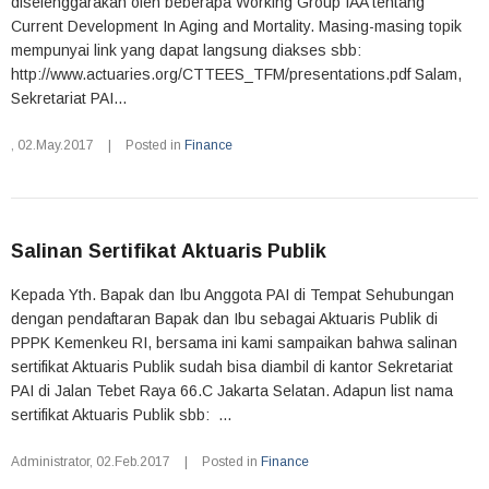
diselenggarakan oleh beberapa Working Group IAA tentang
Current Development In Aging and Mortality. Masing-masing topik
mempunyai link yang dapat langsung diakses sbb:
http://www.actuaries.org/CTTEES_TFM/presentations.pdf Salam,
Sekretariat PAI...
,
02.May.2017
|
Posted in
Finance
Salinan Sertifikat Aktuaris Publik
Kepada Yth. Bapak dan Ibu Anggota PAI di Tempat Sehubungan
dengan pendaftaran Bapak dan Ibu sebagai Aktuaris Publik di
PPPK Kemenkeu RI, bersama ini kami sampaikan bahwa salinan
sertifikat Aktuaris Publik sudah bisa diambil di kantor Sekretariat
PAI di Jalan Tebet Raya 66.C Jakarta Selatan. Adapun list nama
sertifikat Aktuaris Publik sbb: ...
Administrator
,
02.Feb.2017
|
Posted in
Finance