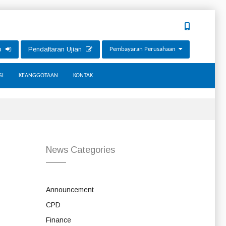
ip
Pendaftaran Ujian
Pembayaran Perusahaan
SI
KEANGGOTAAN
KONTAK
News Categories
Announcement
CPD
Finance