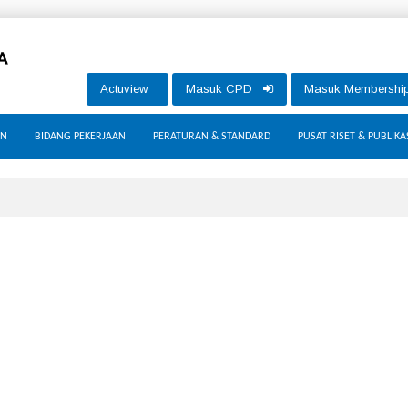
Actuview
Masuk CPD
Masuk Membersh
AN
BIDANG PEKERJAAN
PERATURAN & STANDARD
PUSAT RISET & PUBLIKA