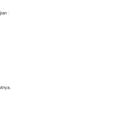
ian :
utnya.