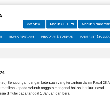
Actuview
Masuk CPD
Masuk Membersh
AN
BIDANG PEKERJAAN
PERATURAN & STANDARD
PUSAT RISET & PUBLIKA
24
ted) Sehubungan dengan ketentuan yang tercantum dalam Pasal 28 
ormasikan kepada seluruh anggota mengenai hal-hal berikut: Pasal 1.
ia dimulai pada tanggal 1 Januari dan bera...