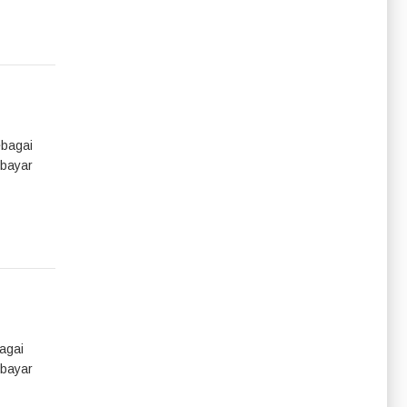
ebagai
mbayar
agai
mbayar