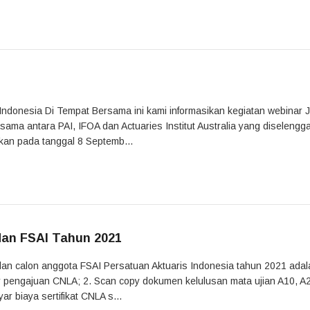
ndonesia Di Tempat Bersama ini kami informasikan kegiatan webinar J
sama antara PAI, IFOA dan Actuaries Institut Australia yang diseleng
akan pada tanggal 8 Septemb...
dan FSAI Tahun 2021
dan calon anggota FSAI Persatuan Aktuaris Indonesia tahun 2021 adal
lir pengajuan CNLA; 2. Scan copy dokumen kelulusan mata ujian A10, A
 biaya sertifikat CNLA s...