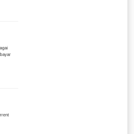
agai
mbayar
rrent