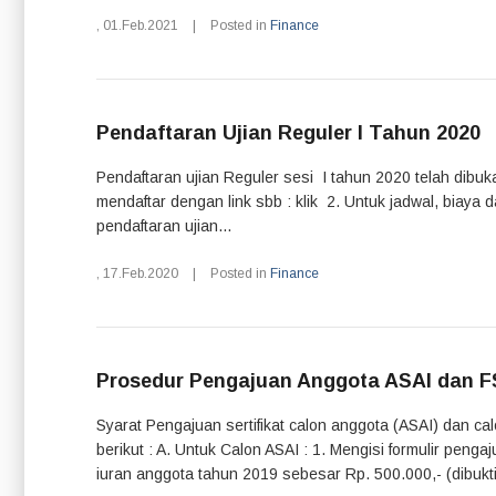
,
01.Feb.2021
|
Posted in
Finance
Pendaftaran Ujian Reguler I Tahun 2020
Pendaftaran ujian Reguler sesi I tahun 2020 telah dibu
mendaftar dengan link sbb : klik 2. Untuk jadwal, biaya dan
pendaftaran ujian...
,
17.Feb.2020
|
Posted in
Finance
Prosedur Pengajuan Anggota ASAI dan F
Syarat Pengajuan sertifikat calon anggota (ASAI) dan c
berikut : A. Untuk Calon ASAI : 1. Mengisi formulir pen
iuran anggota tahun 2019 sebesar Rp. 500.000,- (dibukti