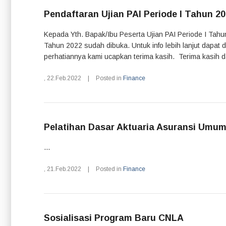
Pendaftaran Ujian PAI Periode I Tahun 2
Kepada Yth. Bapak/Ibu Peserta Ujian PAI Periode I Tahu
Tahun 2022 sudah dibuka. Untuk info lebih lanjut dapat d
perhatiannya kami ucapkan terima kasih. Terima kasih da
,
22.Feb.2022
|
Posted in
Finance
Pelatihan Dasar Aktuaria Asuransi Umu
...
,
21.Feb.2022
|
Posted in
Finance
Sosialisasi Program Baru CNLA