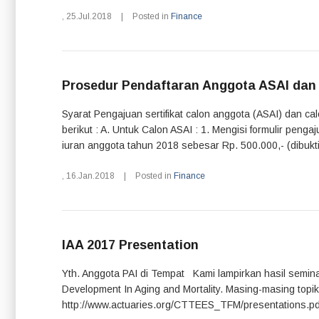
,
25.Jul.2018
|
Posted in
Finance
Prosedur Pendaftaran Anggota ASAI dan
Syarat Pengajuan sertifikat calon anggota (ASAI) dan c
berikut : A. Untuk Calon ASAI : 1. Mengisi formulir pen
iuran anggota tahun 2018 sebesar Rp. 500.000,- (dibuktik
,
16.Jan.2018
|
Posted in
Finance
IAA 2017 Presentation
Yth. Anggota PAI di Tempat Kami lampirkan hasil semin
Development In Aging and Mortality. Masing-masing topi
http://www.actuaries.org/CTTEES_TFM/presentations.pdf 