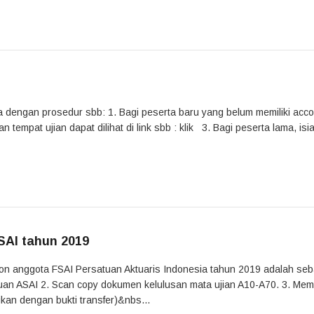
ka dengan prosedur sbb: 1. Bagi peserta baru yang belum memiliki acc
 tempat ujian dapat dilihat di link sbb : klik 3. Bagi peserta lama, isia
SAI tahun 2019
alon anggota FSAI Persatuan Aktuaris Indonesia tahun 2019 adalah seb
gajuan ASAI 2. Scan copy dokumen kelulusan mata ujian A10-A70. 3. Me
kan dengan bukti transfer)&nbs...