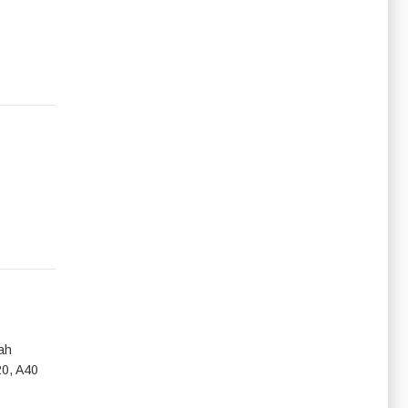
ah
20, A40