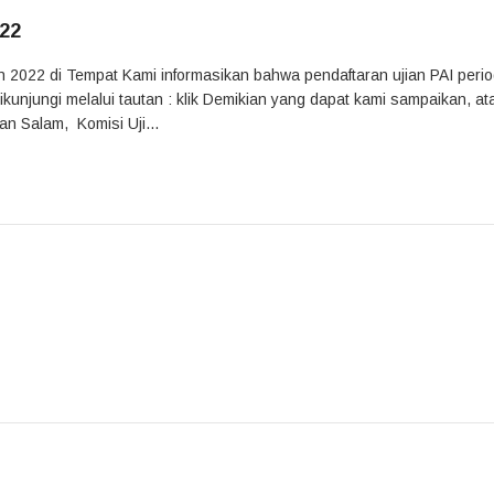
022
n 2022 di Tempat Kami informasikan bahwa pendaftaran ujian PAI perio
ikunjungi melalui tautan : klik Demikian yang dapat kami sampaikan, at
n Salam, Komisi Uji...
m