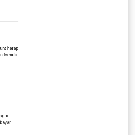
ount harap
n formulir
agai
mbayar