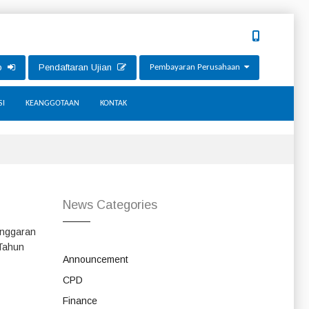
ip
Pendaftaran Ujian
Pembayaran Perusahaan
SI
KEANGGOTAAN
KONTAK
News Categories
Anggaran
 Tahun
Announcement
CPD
Finance