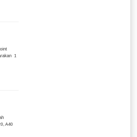
oint
garakan 1
ah
20, A40