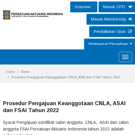
Actuview
Masuk CPD
Masuk Membership
Pendaftaran Ujian
Pembayaran Perusahaan
Toggle
naviga
Home
News
Prosedur Pengajuan Keanggotaan CNLA, ASAI dan FSAI Tahun 2022
Prosedur Pengajuan Keanggotaan CNLA, ASAI
dan FSAI Tahun 2022
Syarat Pengajuan sertifikat calon anggota CNLA, ASAI dan calon
anggota FSAI Persatuan Aktuaris Indonesia tahun 2022 adalah