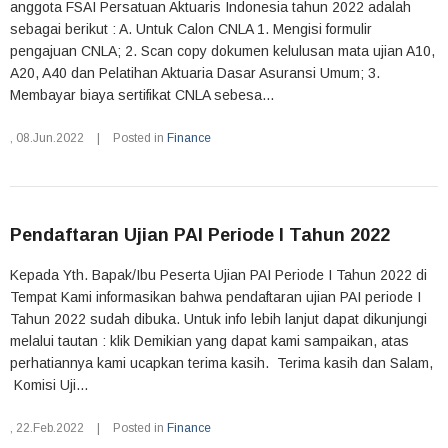
anggota FSAI Persatuan Aktuaris Indonesia tahun 2022 adalah
sebagai berikut : A. Untuk Calon CNLA 1. Mengisi formulir
pengajuan CNLA; 2. Scan copy dokumen kelulusan mata ujian A10,
A20, A40 dan Pelatihan Aktuaria Dasar Asuransi Umum; 3.
Membayar biaya sertifikat CNLA sebesa...
,
08.Jun.2022
|
Posted in
Finance
Pendaftaran Ujian PAI Periode I Tahun 2022
Kepada Yth. Bapak/Ibu Peserta Ujian PAI Periode I Tahun 2022 di
Tempat Kami informasikan bahwa pendaftaran ujian PAI periode I
Tahun 2022 sudah dibuka. Untuk info lebih lanjut dapat dikunjungi
melalui tautan : klik Demikian yang dapat kami sampaikan, atas
perhatiannya kami ucapkan terima kasih. Terima kasih dan Salam,
Komisi Uji...
,
22.Feb.2022
|
Posted in
Finance