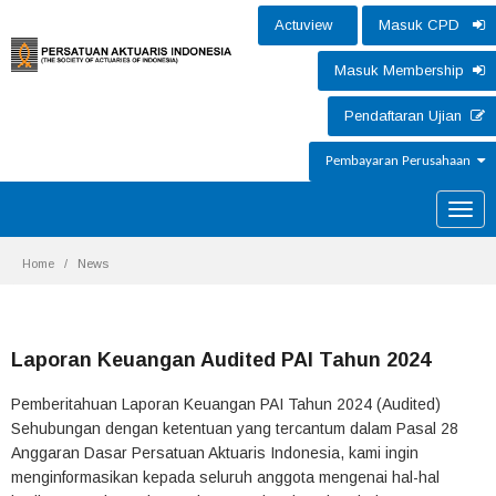
Actuview
Masuk CPD
Masuk Membership
Pendaftaran Ujian
Pembayaran Perusahaan
Toggle
naviga
Home
News
Laporan Keuangan Audited PAI Tahun 2024
Pemberitahuan Laporan Keuangan PAI Tahun 2024 (Audited)
Sehubungan dengan ketentuan yang tercantum dalam Pasal 28
Anggaran Dasar Persatuan Aktuaris Indonesia, kami ingin
menginformasikan kepada seluruh anggota mengenai hal-hal