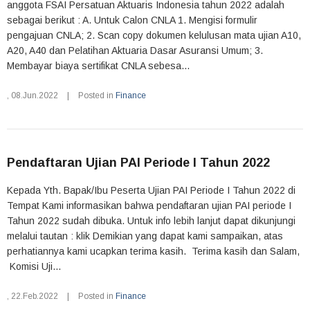
anggota FSAI Persatuan Aktuaris Indonesia tahun 2022 adalah
sebagai berikut : A. Untuk Calon CNLA 1. Mengisi formulir
pengajuan CNLA; 2. Scan copy dokumen kelulusan mata ujian A10,
A20, A40 dan Pelatihan Aktuaria Dasar Asuransi Umum; 3.
Membayar biaya sertifikat CNLA sebesa...
,
08.Jun.2022
|
Posted in
Finance
Pendaftaran Ujian PAI Periode I Tahun 2022
Kepada Yth. Bapak/Ibu Peserta Ujian PAI Periode I Tahun 2022 di
Tempat Kami informasikan bahwa pendaftaran ujian PAI periode I
Tahun 2022 sudah dibuka. Untuk info lebih lanjut dapat dikunjungi
melalui tautan : klik Demikian yang dapat kami sampaikan, atas
perhatiannya kami ucapkan terima kasih. Terima kasih dan Salam,
Komisi Uji...
,
22.Feb.2022
|
Posted in
Finance