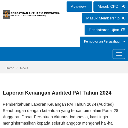
Actuview
Masuk CPD
Masuk Membership
Pendaftaran Ujian
Pembayaran Perusahaan
Toggle
naviga
Home
News
Laporan Keuangan Audited PAI Tahun 2024
Pemberitahuan Laporan Keuangan PAI Tahun 2024 (Audited)
Sehubungan dengan ketentuan yang tercantum dalam Pasal 28
Anggaran Dasar Persatuan Aktuaris Indonesia, kami ingin
menginformasikan kepada seluruh anggota mengenai hal-hal