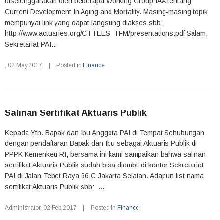
diselenggarakan oleh beberapa Working Group IAA tentang
Current Development In Aging and Mortality. Masing-masing topik
mempunyai link yang dapat langsung diakses sbb:
http://www.actuaries.org/CTTEES_TFM/presentations.pdf Salam,
Sekretariat PAI...
,
02.May.2017
|
Posted in
Finance
Salinan Sertifikat Aktuaris Publik
Kepada Yth. Bapak dan Ibu Anggota PAI di Tempat Sehubungan
dengan pendaftaran Bapak dan Ibu sebagai Aktuaris Publik di
PPPK Kemenkeu RI, bersama ini kami sampaikan bahwa salinan
sertifikat Aktuaris Publik sudah bisa diambil di kantor Sekretariat
PAI di Jalan Tebet Raya 66.C Jakarta Selatan. Adapun list nama
sertifikat Aktuaris Publik sbb: ...
Administrator
,
02.Feb.2017
|
Posted in
Finance