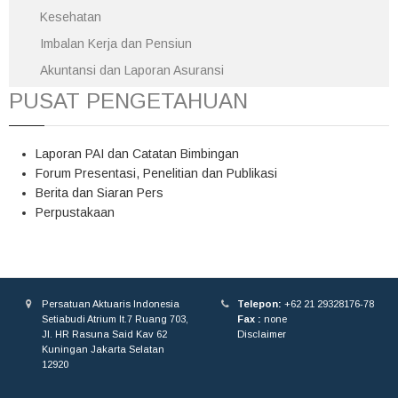
Kesehatan
Imbalan Kerja dan Pensiun
Akuntansi dan Laporan Asuransi
PUSAT PENGETAHUAN
Laporan PAI dan Catatan Bimbingan
Forum Presentasi, Penelitian dan Publikasi
Berita dan Siaran Pers
Perpustakaan
Persatuan Aktuaris Indonesia
Telepon:
+62 21 29328176-78
Setiabudi Atrium lt.7 Ruang 703,
Fax :
none
Jl. HR Rasuna Said Kav 62
Disclaimer
Kuningan Jakarta Selatan
12920