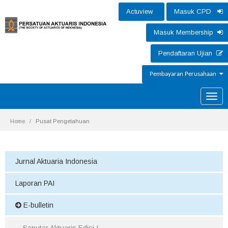
Actuview
Masuk CPD
Masuk Membership
Pendaftaran Ujian
Pembayaran Perusahaan
Toggle
naviga
Home
Pusat Pengetahuan
Jurnal Aktuaria Indonesia
Laporan PAI
E-bulletin