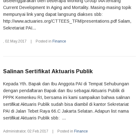
diselenggarakan oleh beberapa Working Group IAA tentang
Current Development In Aging and Mortality. Masing-masing topik
mempunyai link yang dapat langsung diakses sbb:
http://www.actuaries.org/CTTEES_TFM/presentations.pdf Salam,
Sekretariat PAI...
,
02.May.2017
|
Posted in
Finance
Salinan Sertifikat Aktuaris Publik
Kepada Yth. Bapak dan Ibu Anggota PAI di Tempat Sehubungan
dengan pendaftaran Bapak dan Ibu sebagai Aktuaris Publik di
PPPK Kemenkeu RI, bersama ini kami sampaikan bahwa salinan
sertifikat Aktuaris Publik sudah bisa diambil di kantor Sekretariat
PAI di Jalan Tebet Raya 66.C Jakarta Selatan. Adapun list nama
sertifikat Aktuaris Publik sbb: ...
Administrator
,
02.Feb.2017
|
Posted in
Finance