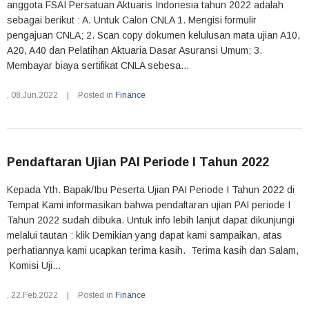
anggota FSAI Persatuan Aktuaris Indonesia tahun 2022 adalah
sebagai berikut : A. Untuk Calon CNLA 1. Mengisi formulir
pengajuan CNLA; 2. Scan copy dokumen kelulusan mata ujian A10,
A20, A40 dan Pelatihan Aktuaria Dasar Asuransi Umum; 3.
Membayar biaya sertifikat CNLA sebesa...
,
08.Jun.2022
|
Posted in
Finance
Pendaftaran Ujian PAI Periode I Tahun 2022
Kepada Yth. Bapak/Ibu Peserta Ujian PAI Periode I Tahun 2022 di
Tempat Kami informasikan bahwa pendaftaran ujian PAI periode I
Tahun 2022 sudah dibuka. Untuk info lebih lanjut dapat dikunjungi
melalui tautan : klik Demikian yang dapat kami sampaikan, atas
perhatiannya kami ucapkan terima kasih. Terima kasih dan Salam,
Komisi Uji...
,
22.Feb.2022
|
Posted in
Finance