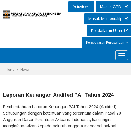
Actuview
Masuk CPD
Masuk Membership
Pendaftaran Ujian
Pembayaran Perusahaan
Toggle
naviga
Home
News
Laporan Keuangan Audited PAI Tahun 2024
Pemberitahuan Laporan Keuangan PAI Tahun 2024 (Audited)
Sehubungan dengan ketentuan yang tercantum dalam Pasal 28
Anggaran Dasar Persatuan Aktuaris Indonesia, kami ingin
menginformasikan kepada seluruh anggota mengenai hal-hal