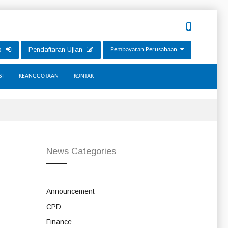
ip
Pendaftaran Ujian
Pembayaran Perusahaan
SI
KEANGGOTAAN
KONTAK
News Categories
Announcement
CPD
Finance