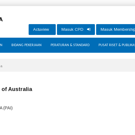
Actuview
Masuk CPD
Masuk Membersh
AN
BIDANG PEKERJAAN
PERATURAN & STANDARD
PUSAT RISET & PUBLIKA
ia
 of Australia
 (PAI)