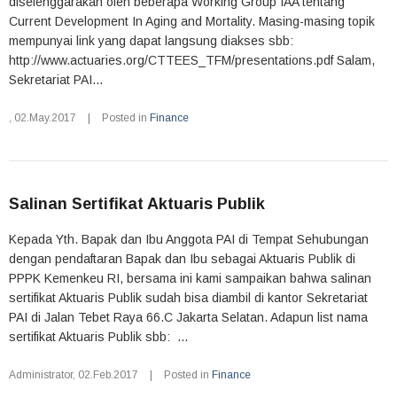
diselenggarakan oleh beberapa Working Group IAA tentang
Current Development In Aging and Mortality. Masing-masing topik
mempunyai link yang dapat langsung diakses sbb:
http://www.actuaries.org/CTTEES_TFM/presentations.pdf Salam,
Sekretariat PAI...
,
02.May.2017
|
Posted in
Finance
Salinan Sertifikat Aktuaris Publik
Kepada Yth. Bapak dan Ibu Anggota PAI di Tempat Sehubungan
dengan pendaftaran Bapak dan Ibu sebagai Aktuaris Publik di
PPPK Kemenkeu RI, bersama ini kami sampaikan bahwa salinan
sertifikat Aktuaris Publik sudah bisa diambil di kantor Sekretariat
PAI di Jalan Tebet Raya 66.C Jakarta Selatan. Adapun list nama
sertifikat Aktuaris Publik sbb: ...
Administrator
,
02.Feb.2017
|
Posted in
Finance