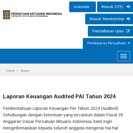
Actuview
Masuk CPD
Masuk Membership
Pendaftaran Ujian
Pembayaran Perusahaan
Toggle
naviga
Home
News
Laporan Keuangan Audited PAI Tahun 2024
Pemberitahuan Laporan Keuangan PAI Tahun 2024 (Audited)
Sehubungan dengan ketentuan yang tercantum dalam Pasal 28
Anggaran Dasar Persatuan Aktuaris Indonesia, kami ingin
menginformasikan kepada seluruh anggota mengenai hal-hal