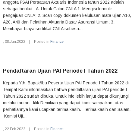
anggota FSAI Persatuan Aktuaris Indonesia tahun 2022 adalah
sebagai berikut : A. Untuk Calon CNLA 1. Mengisi formulir
pengajuan CNLA; 2. Scan copy dokumen kelulusan mata ujian A10,
A20, A40 dan Pelatihan Aktuaria Dasar Asuransi Umum; 3.
Membayar biaya sertifikat CNLA sebesa...
,
08.Jun.2022
|
Posted in
Finance
Pendaftaran Ujian PAI Periode I Tahun 2022
Kepada Yth. Bapak/Ibu Peserta Ujian PAI Periode I Tahun 2022 di
Tempat Kami informasikan bahwa pendaftaran ujian PAI periode I
Tahun 2022 sudah dibuka. Untuk info lebih lanjut dapat dikunjungi
melalui tautan : klik Demikian yang dapat kami sampaikan, atas
perhatiannya kami ucapkan terima kasih. Terima kasih dan Salam,
Komisi Uji...
,
22.Feb.2022
|
Posted in
Finance