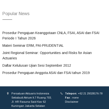
Popular News
Prosedur Pengajuan Keanggotaan CNLA, FSAI, ASAI dan FSAI
Periode I Tahun 2026
Materi Seminar ERM, PAI-PRUDENTIAL
Joint Regional Seminar: Opportunities and Risks for Asian
Actuaries
Daftar Kelulusan Ujian Sesi September 2012
Prosedur Pengajuan Anggota ASAI dan FSAI tahun 2019
Persatuan Aktuaris Indonesia
Telepon:
+62 21 29328176-78
Setiabudi Atrium lt.7 Ruang 703,
Fax :
none
Jl. HR Rasuna Said Kav 62
Disclaimer
Kuningan Jakarta Selatan