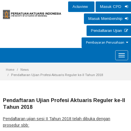
Actuview
Masuk CPD
Masuk Membership
Pendaftaran Ujian
Pembayaran Perusahaan
Toggle
naviga
Home
News
Pendaftaran Ujian Profesi Aktuaris Reguler ke-II Tahun 2018
Pendaftaran Ujian Profesi Aktuaris Reguler ke-II
Tahun 2018
Pendaftaran ujian sesi II Tahun 2018 telah dibuka dengan
prosedur sbb: