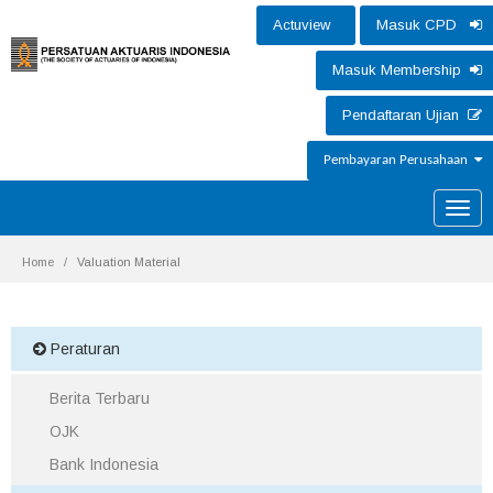
Actuview
Masuk CPD
Masuk Membership
Pendaftaran Ujian
Pembayaran Perusahaan
Toggle
naviga
Home
Valuation Material
Peraturan
Berita Terbaru
OJK
Bank Indonesia