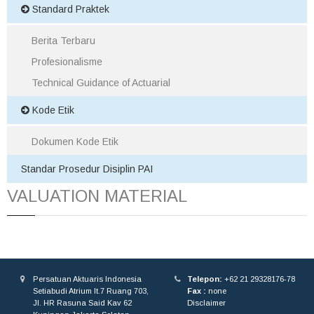
Standard Praktek
Berita Terbaru
Profesionalisme
Technical Guidance of Actuarial
Kode Etik
Dokumen Kode Etik
Standar Prosedur Disiplin PAI
VALUATION MATERIAL
Persatuan Aktuaris Indonesia
Telepon:
+62 21 29328176-78
Setiabudi Atrium lt.7 Ruang 703,
Fax :
none
Jl. HR Rasuna Said Kav 62
Disclaimer