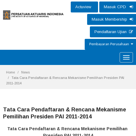
Actuview
Masuk CPD
Masuk Membership
Pendaftaran Ujian
Pembayaran Perusahaan
Toggle
naviga
Home
News
Tata Cara Pendaftaran & Rencana Mekanisme Pemilihan Presiden PAI
2011-2014
Tata Cara Pendaftaran & Rencana Mekanisme
Pemilihan Presiden PAI 2011-2014
Tata Cara Pendaftaran & Rencana Mekanisme Pemilihan
Presiden PAI 2011-2014