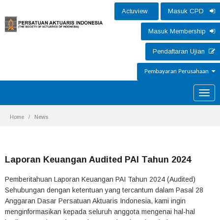
Actuview
Masuk CPD
Masuk Membership
Pendaftaran Ujian
Pembayaran Perusahaan
Toggle
naviga
Home
News
Laporan Keuangan Audited PAI Tahun 2024
Pemberitahuan Laporan Keuangan PAI Tahun 2024 (Audited)
Sehubungan dengan ketentuan yang tercantum dalam Pasal 28
Anggaran Dasar Persatuan Aktuaris Indonesia, kami ingin
menginformasikan kepada seluruh anggota mengenai hal-hal