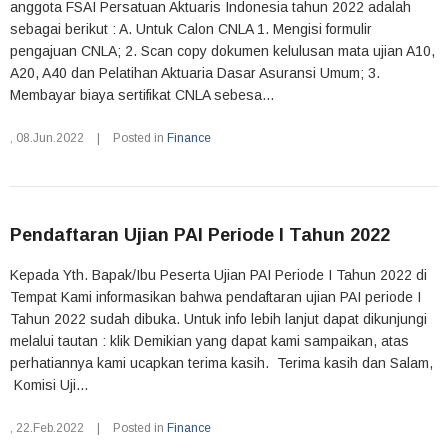
anggota FSAI Persatuan Aktuaris Indonesia tahun 2022 adalah
sebagai berikut : A. Untuk Calon CNLA 1. Mengisi formulir
pengajuan CNLA; 2. Scan copy dokumen kelulusan mata ujian A10,
A20, A40 dan Pelatihan Aktuaria Dasar Asuransi Umum; 3.
Membayar biaya sertifikat CNLA sebesa...
,
08.Jun.2022
|
Posted in
Finance
Pendaftaran Ujian PAI Periode I Tahun 2022
Kepada Yth. Bapak/Ibu Peserta Ujian PAI Periode I Tahun 2022 di
Tempat Kami informasikan bahwa pendaftaran ujian PAI periode I
Tahun 2022 sudah dibuka. Untuk info lebih lanjut dapat dikunjungi
melalui tautan : klik Demikian yang dapat kami sampaikan, atas
perhatiannya kami ucapkan terima kasih. Terima kasih dan Salam,
Komisi Uji...
,
22.Feb.2022
|
Posted in
Finance