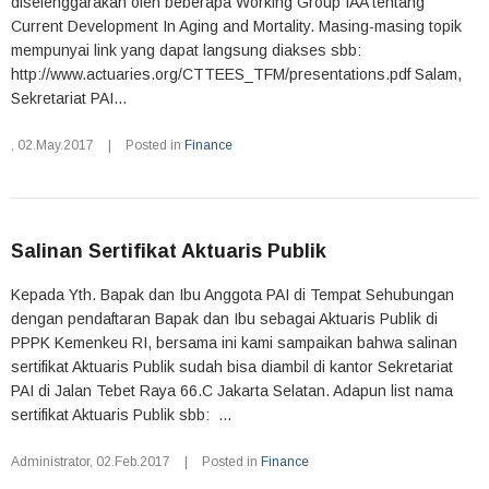
diselenggarakan oleh beberapa Working Group IAA tentang
Current Development In Aging and Mortality. Masing-masing topik
mempunyai link yang dapat langsung diakses sbb:
http://www.actuaries.org/CTTEES_TFM/presentations.pdf Salam,
Sekretariat PAI...
,
02.May.2017
|
Posted in
Finance
Salinan Sertifikat Aktuaris Publik
Kepada Yth. Bapak dan Ibu Anggota PAI di Tempat Sehubungan
dengan pendaftaran Bapak dan Ibu sebagai Aktuaris Publik di
PPPK Kemenkeu RI, bersama ini kami sampaikan bahwa salinan
sertifikat Aktuaris Publik sudah bisa diambil di kantor Sekretariat
PAI di Jalan Tebet Raya 66.C Jakarta Selatan. Adapun list nama
sertifikat Aktuaris Publik sbb: ...
Administrator
,
02.Feb.2017
|
Posted in
Finance