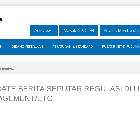
Actuview
Masuk CPD
Masuk Membersh
AN
BIDANG PEKERJAAN
PERATURAN & STANDARD
PUSAT RISET & PUBLIKA
ement/etc
DATE BERITA SEPUTAR REGULASI DI L
AGEMENT/ETC