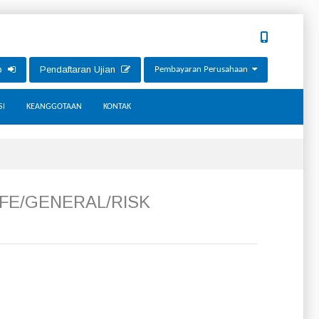
ip
Pendaftaran Ujian
Pembayaran Perusahaan
SI
KEANGGOTAAN
KONTAK
IFE/GENERAL/RISK