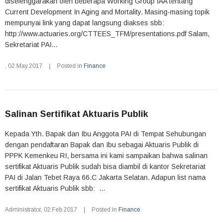
diselenggarakan oleh beberapa Working Group IAA tentang
Current Development In Aging and Mortality. Masing-masing topik
mempunyai link yang dapat langsung diakses sbb:
http://www.actuaries.org/CTTEES_TFM/presentations.pdf Salam,
Sekretariat PAI...
,
02.May.2017
|
Posted in
Finance
Salinan Sertifikat Aktuaris Publik
Kepada Yth. Bapak dan Ibu Anggota PAI di Tempat Sehubungan
dengan pendaftaran Bapak dan Ibu sebagai Aktuaris Publik di
PPPK Kemenkeu RI, bersama ini kami sampaikan bahwa salinan
sertifikat Aktuaris Publik sudah bisa diambil di kantor Sekretariat
PAI di Jalan Tebet Raya 66.C Jakarta Selatan. Adapun list nama
sertifikat Aktuaris Publik sbb: ...
Administrator
,
02.Feb.2017
|
Posted in
Finance