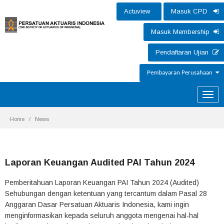
Actuview
Masuk CPD
Masuk Membership
Pendaftaran Ujian
Pembayaran Perusahaan
Toggle
naviga
Home
News
Laporan Keuangan Audited PAI Tahun 2024
Pemberitahuan Laporan Keuangan PAI Tahun 2024 (Audited)
Sehubungan dengan ketentuan yang tercantum dalam Pasal 28
Anggaran Dasar Persatuan Aktuaris Indonesia, kami ingin
menginformasikan kepada seluruh anggota mengenai hal-hal