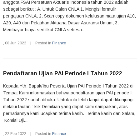
anggota FSAI Persatuan Aktuaris Indonesia tahun 2022 adalah
sebagai berikut : A. Untuk Calon CNLA 1. Mengisi formulir
pengajuan CNLA; 2. Scan copy dokumen kelulusan mata ujian A10,
A20, A40 dan Pelatihan Aktuaria Dasar Asuransi Umum; 3.
Membayar biaya sertifikat CNLA sebesa...
,
08.Jun.2022
|
Posted in
Finance
Pendaftaran Ujian PAI Periode I Tahun 2022
Kepada Yth. Bapak/Ibu Peserta Ujian PAI Periode I Tahun 2022 di
Tempat Kami informasikan bahwa pendaftaran ujian PAI periode I
Tahun 2022 sudah dibuka. Untuk info lebih lanjut dapat dikunjungi
melalui tautan : klik Demikian yang dapat kami sampaikan, atas
perhatiannya kami ucapkan terima kasih. Terima kasih dan Salam,
Komisi Uji...
,
22.Feb.2022
|
Posted in
Finance