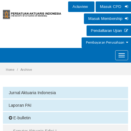
Actuview
Masuk CPD
Masuk Membership
Pendaftaran Ujian
Pembayaran Perusahaan
Toggle
naviga
Home
Archive
Jurnal Aktuaria Indonesia
Laporan PAI
E-bulletin