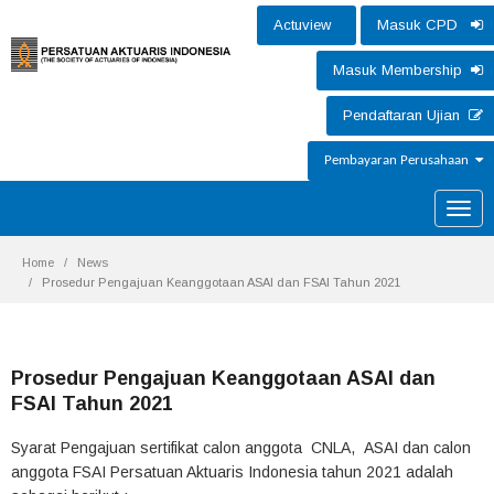
Actuview
Masuk CPD
Masuk Membership
Pendaftaran Ujian
Pembayaran Perusahaan
Toggle
naviga
Home
News
Prosedur Pengajuan Keanggotaan ASAI dan FSAI Tahun 2021
Prosedur Pengajuan Keanggotaan ASAI dan
FSAI Tahun 2021
Syarat Pengajuan sertifikat calon anggota CNLA, ASAI dan calon
anggota FSAI Persatuan Aktuaris Indonesia tahun 2021 adalah