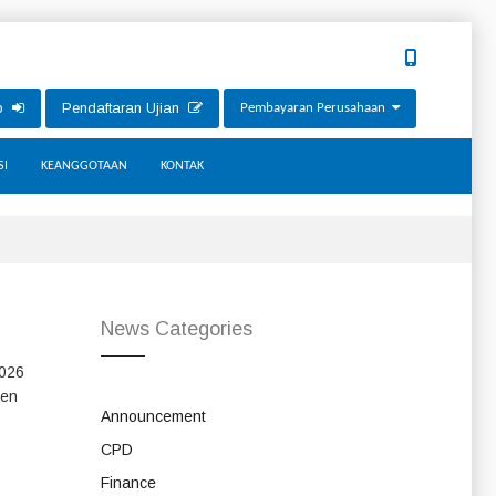
ip
Pendaftaran Ujian
Pembayaran Perusahaan
SI
KEANGGOTAAN
KONTAK
News Categories
2026
men
Announcement
CPD
Finance