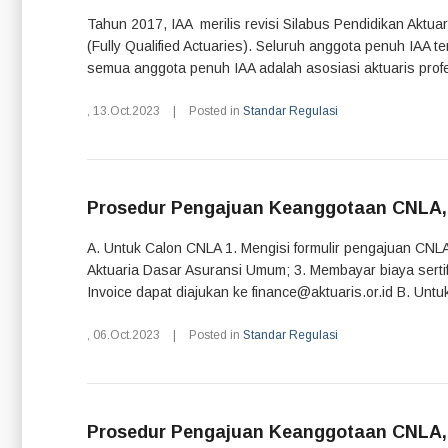
Tahun 2017, IAA merilis revisi Silabus Pendidikan Aktu
(Fully Qualified Actuaries). Seluruh anggota penuh IAA
semua anggota penuh IAA adalah asosiasi aktuaris profe
,
13.Oct.2023
|
Posted in
Standar Regulasi
Prosedur Pengajuan Keanggotaan CNLA, A
A. Untuk Calon CNLA 1. Mengisi formulir pengajuan CNLA
Aktuaria Dasar Asuransi Umum; 3. Membayar biaya sertif
Invoice dapat diajukan ke finance@aktuaris.or.id B. Untuk
,
06.Oct.2023
|
Posted in
Standar Regulasi
Prosedur Pengajuan Keanggotaan CNLA, A