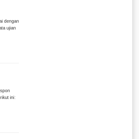
uai dengan
ta ujian
espon
kut ini: