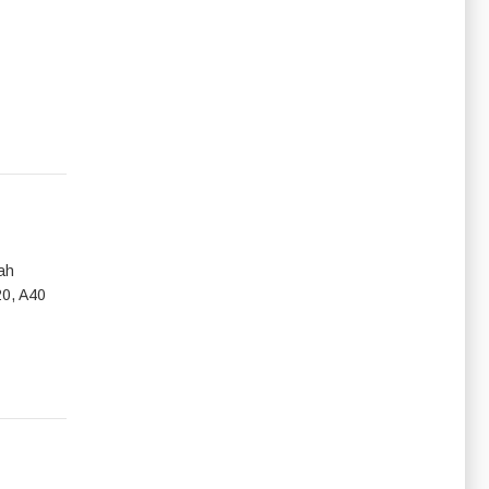
ah
20, A40