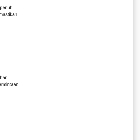
i penuh
emastikan
ihan
ermintaan