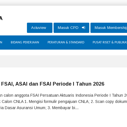
Actuview
Masuk CPD
Masuk Membersh
AN
BIDANG PEKERJAAN
PERATURAN & STANDARD
PUSAT RISET & PUBLIKA
SAI, ASAI dan FSAI Periode I Tahun 2026
an calon anggota FSAI Persatuan Aktuaris Indonesia Periode I Tahun 
uk Calon CNLA 1. Mengisi formulir pengajuan CNLA; 2. Scan copy doku
ria Dasar Asuransi Umum; 3. Membayar bi...