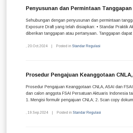
Penyusunan dan Permintaan Tanggapan 
Sehubungan dengan penyusunan dan permintaan tanggapan 
Exposure Draft yang telah disiapkan: • Standar Praktik 
diberikan tanggapan atau pertanyaan. Tanggapan dapat di
,
20.Oct.2024
|
Posted in
Standar Regulasi
Prosedur Pengajuan Keanggotaan CNLA, A
Prosedur Pengajuan Keanggotaan CNLA, ASAI dan FSAI P
dan calon anggota FSAI Persatuan Aktuaris Indonesia t
1. Mengisi formulir pengajuan CNLA; 2. Scan copy dokume
,
19.Sep.2024
|
Posted in
Standar Regulasi