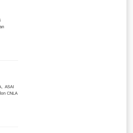
i
dan
A, ASAI
alon CNLA