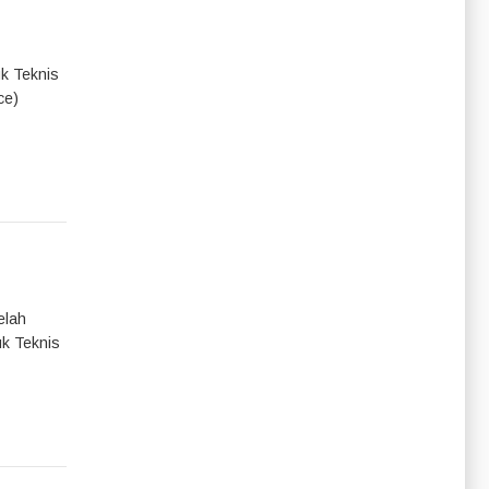
uk Teknis
ce)
elah
uk Teknis