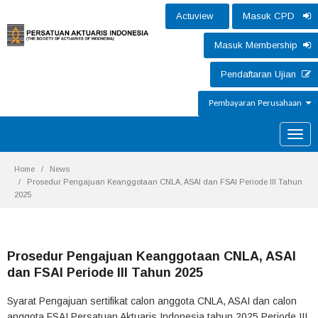
Actuview
Masuk CPD
Masuk Membership
Pendaftaran Ujian
Pembayaran Perusahaan
Toggle
naviga
Home
News
Prosedur Pengajuan Keanggotaan CNLA, ASAI dan FSAI Periode III Tahun
2025
Prosedur Pengajuan Keanggotaan CNLA, ASAI
dan FSAI Periode III Tahun 2025
Syarat Pengajuan sertifikat calon anggota CNLA, ASAI dan calon
anggota FSAI Persatuan Aktuaris Indonesia tahun 2025 Periode III