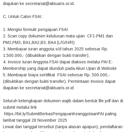
diajukan ke secretariat@aktuaris.or.id.
C. Untuk Calon FSAI :
1. Mengisi formulir pengajuan FSAI
2. Scan copy dokumen kelulusan mata ujian CF1-PM1 dan
PM2,PM3, BA1,BA2,B3, BA4 (L/G/H/R)
3. Membayar iuran anggota s/d tahun 2025 sebesar Rp.
1.500.000,- (dibuktikan dengan bukti transfer);
4. Invoice Iuran Anggota FSAI dapat diakses melalui PAI E-
Membership yang dapat diunduh pada Akun Ujian di Website
5. Membayar biaya sertifikat FSAI sebesar Rp. 500.000,-
(dibuktikan dengan bukti transfer). Permintaan Invoice dapat
diajukan ke secretariat@aktuaris.or.id
Seluruh kelengkapan dokumen wajib dalam bentuk file pdf dan di
submit melalui link
https://bit.ly/SubmitBerkasPengajuanKeanggotaanPAI paling
lambat tanggal 28 November 2025
Lewat dari tanggal tersebut (tanpa alasan apapun), pendaftaran