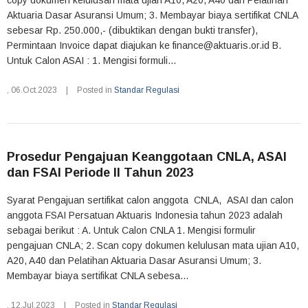
copy dokumen kelulusan mata ujian A10, A20, A40 dan Pelatihan
Aktuaria Dasar Asuransi Umum; 3. Membayar biaya sertifikat CNLA
sebesar Rp. 250.000,- (dibuktikan dengan bukti transfer),
Permintaan Invoice dapat diajukan ke finance@aktuaris.or.id B.
Untuk Calon ASAI : 1. Mengisi formuli...
,
06.Oct.2023
|
Posted in
Standar Regulasi
Prosedur Pengajuan Keanggotaan CNLA, ASAI
dan FSAI Periode II Tahun 2023
Syarat Pengajuan sertifikat calon anggota CNLA, ASAI dan calon
anggota FSAI Persatuan Aktuaris Indonesia tahun 2023 adalah
sebagai berikut : A. Untuk Calon CNLA 1. Mengisi formulir
pengajuan CNLA; 2. Scan copy dokumen kelulusan mata ujian A10,
A20, A40 dan Pelatihan Aktuaria Dasar Asuransi Umum; 3.
Membayar biaya sertifikat CNLA sebesa...
,
12.Jul.2023
|
Posted in
Standar Regulasi