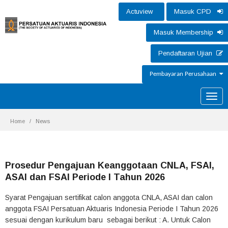
Actuview
Masuk CPD
Masuk Membership
Pendaftaran Ujian
Pembayaran Perusahaan
Toggle
naviga
Home
News
Prosedur Pengajuan Keanggotaan CNLA, FSAI,
ASAI dan FSAI Periode I Tahun 2026
Syarat Pengajuan sertifikat calon anggota CNLA, ASAI dan calon
anggota FSAI Persatuan Aktuaris Indonesia Periode I Tahun 2026
sesuai dengan kurikulum baru sebagai berikut : A. Untuk Calon