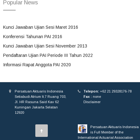
Popular News
Kunci Jawaban Ujian Sesi Maret 2016
Konferensi Tahunan PAI 2016
Kunci Jawaban Ujian Sesi November 2013
Pendaftaran Ujian PAI Periode III Tahun 2022
Informasi Rapat Anggota PAI 2020
Persatuan Aktuaris Indonesia
Telepon:
+62 21 29328176-78
Setiabudi Atrium lt.7 Ruang 703,
Fax :
none
Jl. HR Rasuna Said Kav 62
Disclaimer
Kuningan Jakarta Selatan
12920
Persatuan Aktuaris Indonesia
is Full Member of the
International Actuarial Association