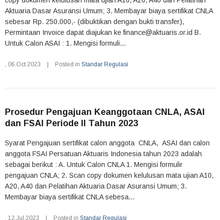
copy dokumen kelulusan mata ujian A10, A20, A40 dan Pelatihan
Aktuaria Dasar Asuransi Umum; 3. Membayar biaya sertifikat CNLA
sebesar Rp. 250.000,- (dibuktikan dengan bukti transfer),
Permintaan Invoice dapat diajukan ke finance@aktuaris.or.id B.
Untuk Calon ASAI : 1. Mengisi formuli...
,
06.Oct.2023
|
Posted in
Standar Regulasi
Prosedur Pengajuan Keanggotaan CNLA, ASAI
dan FSAI Periode II Tahun 2023
Syarat Pengajuan sertifikat calon anggota CNLA, ASAI dan calon
anggota FSAI Persatuan Aktuaris Indonesia tahun 2023 adalah
sebagai berikut : A. Untuk Calon CNLA 1. Mengisi formulir
pengajuan CNLA; 2. Scan copy dokumen kelulusan mata ujian A10,
A20, A40 dan Pelatihan Aktuaria Dasar Asuransi Umum; 3.
Membayar biaya sertifikat CNLA sebesa...
,
12.Jul.2023
|
Posted in
Standar Regulasi