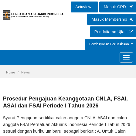
Actuview
Masuk CPD
Masuk Membership
Pendaftaran Ujian
Pembayaran Perusahaan
Toggle
naviga
Home
News
Prosedur Pengajuan Keanggotaan CNLA, FSAI,
ASAI dan FSAI Periode I Tahun 2026
Syarat Pengajuan sertifikat calon anggota CNLA, ASAI dan calon
anggota FSAI Persatuan Aktuaris Indonesia Periode I Tahun 2026
sesuai dengan kurikulum baru sebagai berikut : A. Untuk Calon