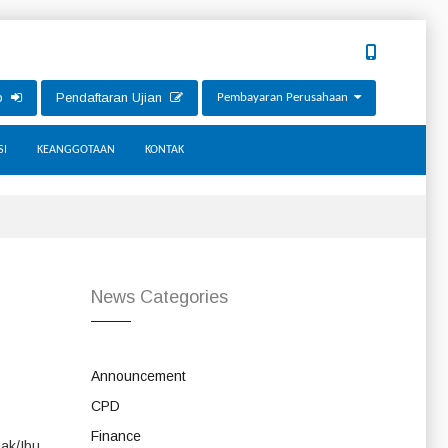
ip
Pendaftaran Ujian
Pembayaran Perusahaan
SI
KEANGGOTAAN
KONTAK
News Categories
Announcement
CPD
Finance
pak/Ibu