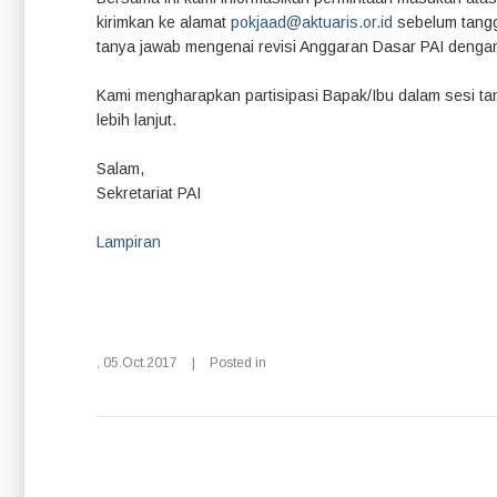
kirimkan ke alamat
pokjaad@aktuaris.or.id
sebelum tangg
tanya jawab mengenai revisi Anggaran Dasar PAI dengan
Kami mengharapkan partisipasi Bapak/Ibu dalam sesi tany
lebih lanjut.
Salam,
Sekretariat PAI
Lampiran
,
05.Oct.2017
|
Posted in