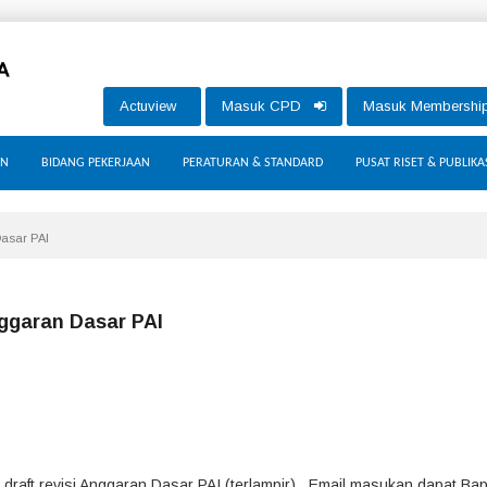
Actuview
Masuk CPD
Masuk Membersh
AN
BIDANG PEKERJAAN
PERATURAN & STANDARD
PUSAT RISET & PUBLIKA
Dasar PAI
nggaran Dasar PAI
draft revisi Anggaran Dasar PAI (terlampir). Email masukan dapat Ba