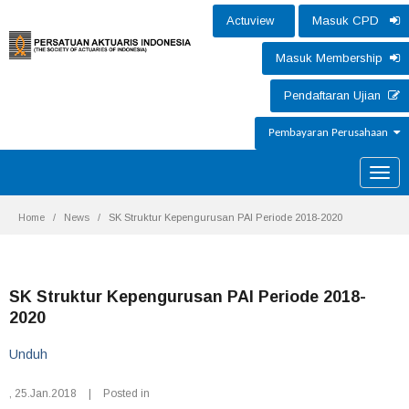
Actuview
Masuk CPD
Masuk Membership
Pendaftaran Ujian
Pembayaran Perusahaan
Toggle
naviga
Home
News
SK Struktur Kepengurusan PAI Periode 2018-2020
SK Struktur Kepengurusan PAI Periode 2018-
2020
Unduh
,
25.Jan.2018
|
Posted in